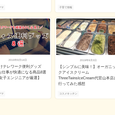
ママ
子育て情報
2019年9月14日
2019年9月3日
けテレワーク便利グッズ
【シンプルに美味！】オーガニ
1│お仕事が快適になる商品8選
クアイスクリーム
女子エンジニアが厳選】
ThreeTwinsIceCream代官山本
行ってみた感想
ママ
コスメキッチン