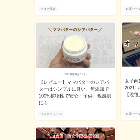
ブログ運営
IT系ワー
2019年9月17日
女子向
【レビュー】ママバターのシアバ
202
ターはシンプルに良い。無添加で
【現役
100%植物性で安心・子供・敏感肌
にも
コスメキッチン
IT系ワー