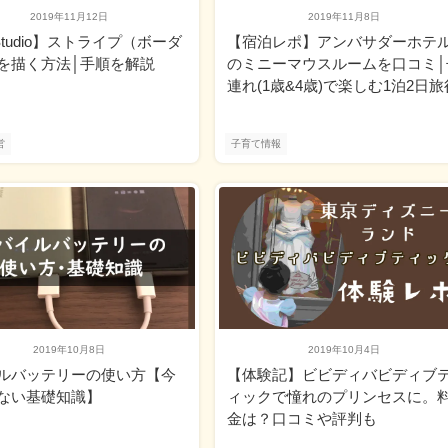
2019年11月12日
2019年11月8日
pStudio】ストライプ（ボーダ
【宿泊レポ】アンバサダーホテ
を描く方法│手順を解説
のミニーマウスルームを口コミ│
連れ(1歳&4歳)で楽しむ1泊2日旅
営
子育て情報
2019年10月8日
2019年10月4日
ルバッテリーの使い方【今
【体験記】ビビディバビディブ
ない基礎知識】
ィックで憧れのプリンセスに。
金は？口コミや評判も