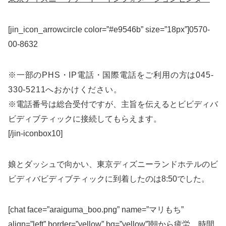
[jin_icon_arrowcircle color=”#e9546b” size=”18px”]0570-
00-8632
※一部のPHS・IP電話・国際電話をご利用の方は045-
330-5211へおかけください。
※電話番号は総合受付ですが、主旨を伝えるとビビディバ
ビディブティックに接続してもらえます。
[/jin-iconbox10]
娘とダッシュで向かい、東京ディズニーランドホテルのビ
ビディバビディブティックに到着したのは8:50でした。
[chat face=”araiguma_boo.png” name=”マリもち”
align=”left” border=”yellow” bg=”yellow”]朝から疲労。時間