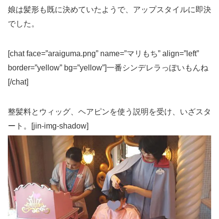
娘は髪形も既に決めていたようで、アップスタイルに即決
でした。
[chat face=”araiguma.png” name=”マリもち” align=”left”
border=”yellow” bg=”yellow”]一番シンデレラっぽいもんね
[/chat]
整髪料とウィッグ、ヘアピンを使う説明を受け、いざスタ
ート。[jin-img-shadow]