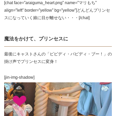
[chat face=”araiguma_heart.png” name=”マリもち”
align=”left” border=”yellow” bg=”yellow”]どんどんプリンセ
スになっていく娘に目が離せない・・・[/chat]
魔法をかけて、プリンセスに
最後にキャストさんの「ビビディ・バビディ・ブー！」の
掛け声でプリンセスに変身！
[jin-img-shadow]