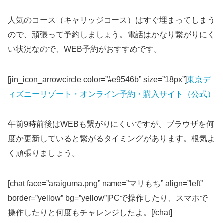
人気のコース（キャリッジコース）はすぐ埋まってしまう
ので、頑張って予約しましょう。電話はかなり繋がりにく
い状況なので、WEB予約がおすすめです。
[jin_icon_arrowcircle color=”#e9546b” size=”18px”]
東京デ
ィズニーリゾート・オンライン予約・購入サイト（公式）
午前9時前後はWEBも繋がりにくいですが、ブラウザを何
度か更新していると繋がるタイミングがあります。根気よ
く頑張りましょう。
[chat face=”araiguma.png” name=”マリもち” align=”left”
border=”yellow” bg=”yellow”]PCで操作したり、スマホで
操作したりと何度もチャレンジしたよ。[/chat]