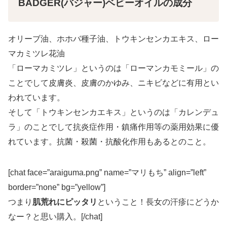
BADGER(バジャー)ベビーオイルの成分
オリーブ油、ホホバ種子油、トウキンセンカエキス、ロー
マカミツレ花油
「ローマカミツレ」というのは「ローマンカモミール」の
ことでして
皮膚炎、皮膚のかゆみ、ニキビなどに有用
とい
われています。
そして「トウキンセンカエキス」というのは「カレンデュ
ラ」のことでして
抗炎症作用・鎮痛作用等の薬用効果に優
れています。抗菌・殺菌・抗酸化作用もあるとのこと。
[chat face=”araiguma.png” name=”マリもち” align=”left”
border=”none” bg=”yellow”]
つまり
肌荒れにピッタリ
ということ！長女の汗疹にどうか
なー？と思い購入。[/chat]