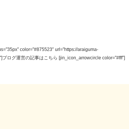
ius=”35px” color=”#875523″ url=”https://araiguma-
_self”]ブログ運営の記事はこちら [jin_icon_arrowcircle color=”#fff”]