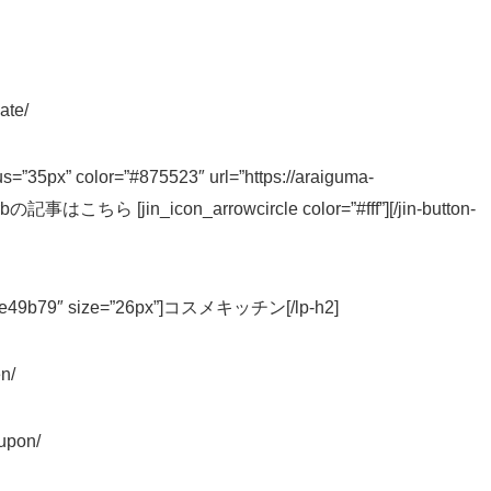
ate/
ius=”35px” color=”#875523″ url=”https://araiguma-
iHerbの記事はこちら [jin_icon_arrowcircle color=”#fff”][/jin-button-
or=”#e49b79″ size=”26px”]コスメキッチン[/lp-h2]
n/
oupon/