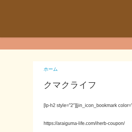
ホーム
クマクライフ
[lp-h2 style=”2″][jin_icon_bookmark co
https://araiguma-life.com/iherb-coupon/