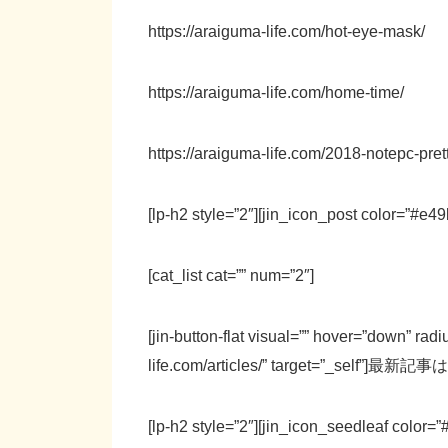
https://araiguma-life.com/hot-eye-mask/
https://araiguma-life.com/home-time/
https://araiguma-life.com/2018-notepc-pret
[lp-h2 style=”2″][jin_icon_post color=”#
[cat_list cat=”” num=”2″]
[jin-button-flat visual=”” hover=”down” rad
life.com/articles/” target=”_self”]最新記事はこち
[lp-h2 style=”2″][jin_icon_seedleaf col