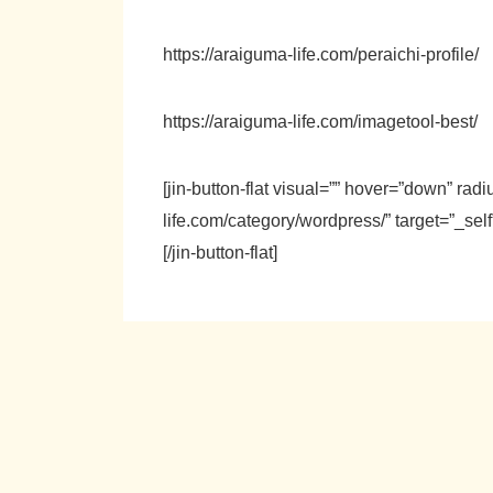
https://araiguma-life.com/peraichi-profile/
https://araiguma-life.com/imagetool-best/
[jin-button-flat visual=”” hover=”down” rad
life.com/category/wordpress/” target=”
[/jin-button-flat]