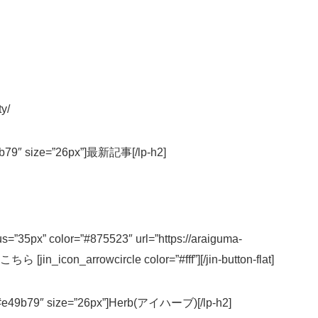
ty/
e49b79″ size=”26px”]最新記事[/lp-h2]
ius=”35px” color=”#875523″ url=”https://araiguma-
ら [jin_icon_arrowcircle color=”#fff”][/jin-button-flat]
or=”#e49b79″ size=”26px”]Herb(アイハーブ)[/lp-h2]