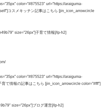
ius=”35px” color=”#875523″ url=”https://araiguma-
get=”_self”]コスメキッチン記事はこちら [jin_icon_arrowcircle
r=”#e49b79″ size=”26px”]子育て情報[/lp-h2]
oom/
ius=”35px” color=”#875523″ url=”https://araiguma-
self”]子育て情報の記事はこちら [jin_icon_arrowcircle color=”#fff”]
=”#e49b79″ size=”26px”]ブログ運営[/lp-h2]