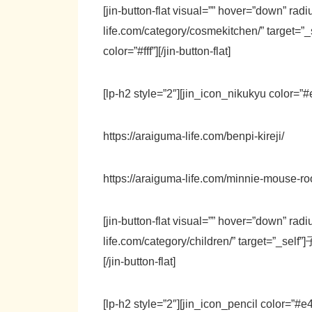
[jin-button-flat visual=”” hover=”down” rad
life.com/category/cosmekitchen/” tar
color=”#fff”][/jin-button-flat]
[lp-h2 style=”2″][jin_icon_nikukyu colo
https://araiguma-life.com/benpi-kireji/
https://araiguma-life.com/minnie-mouse-r
[jin-button-flat visual=”” hover=”down” rad
life.com/category/children/” target=”_
[/jin-button-flat]
[lp-h2 style=”2″][jin_icon_pencil color