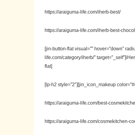
https://araiguma-life.com/iherb-best/
https://araiguma-life.com/iherb-best-chocol
[jin-button-flat visual=”” hover=”down” rad
life.com/category/iherb/” target=”_self”]
flat]
[lp-h2 style=”2″][jin_icon_makeup col
https://araiguma-life.com/best-cosmekitche
https://araiguma-life.com/cosmekitchen-c